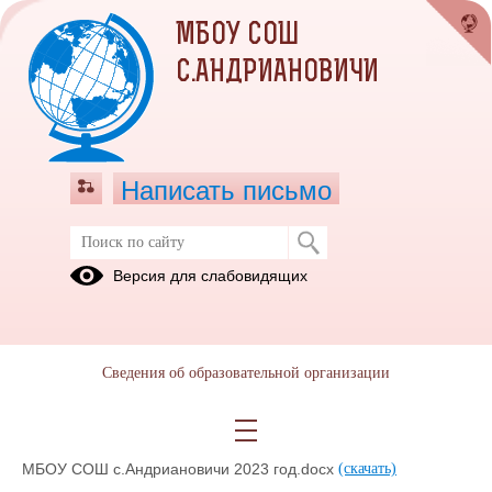
МБОУ СОШ
С.АНДРИАНОВИЧИ
Написать письмо
План работы комиссии по
Версия для слабовидящих
противодействию коррупции в МБОУ
СОШ с.Андриановичи 2023 год.
01.09.2023
Сведения об образовательной организации
План работы комиссии по противодействию коррупции в
МБОУ СОШ с.Андриановичи 2023 год.docx
(скачать)