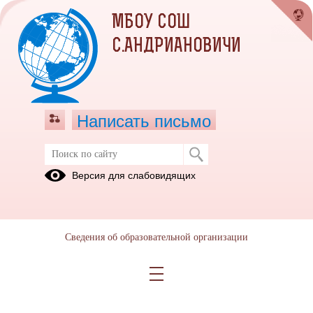
МБОУ СОШ
С.АНДРИАНОВИЧИ
Написать письмо
Электронная информационно-
Версия для слабовидящих
образовательная среда
Наличие
электронной
Сведения об образовательной организации
информационно-
образовательной
среды (АП1)