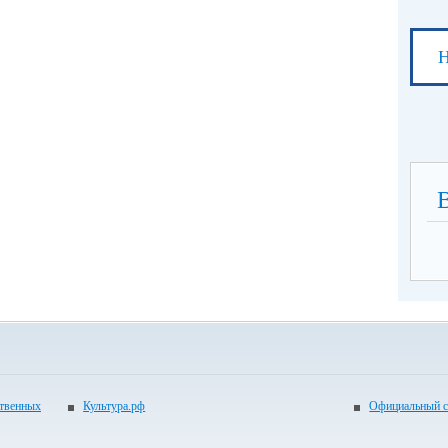
Н
ственных
Культура.рф
Официальный с