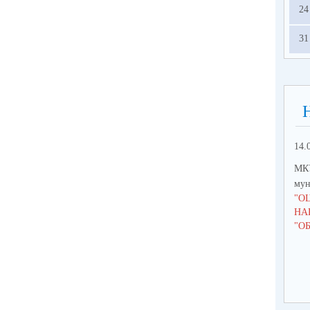
24
31
14.
МКУ
мун
"О
НА
"О