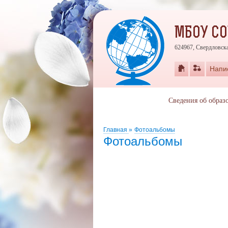
МБОУ СО
624967, Свердловска
Напи
Сведения об образ
Главная
»
Фотоальбомы
Фотоальбомы