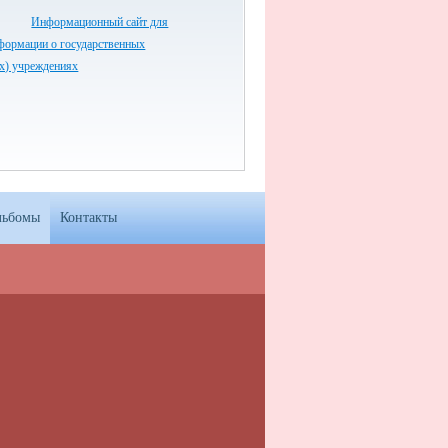
Информационный сайт для
формации о государственных
х) учреждениях
льбомы
Контакты