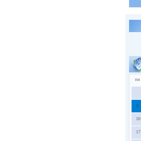
пн
3
10
17