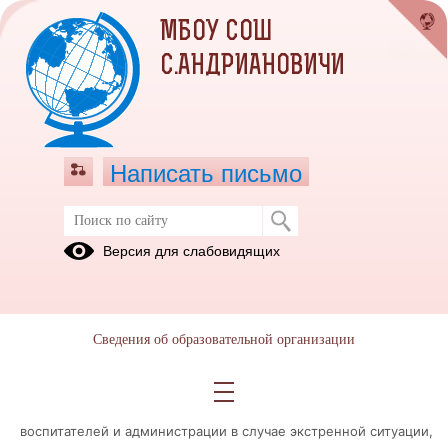
МБОУ СОШ
С.АНДРИАНОВИЧИ
Написать письмо
Эвакуация
Версия для слабовидящих
10.10.2024
10.10.2024г работниками ПЧ 6/8 с. Андриановичи ГКПТУ СО
«ОПС Свердловской области № 6» было проведено занятие по
Сведения об образовательной организации
практической отработке плана эвакуации из здания детского
сада №17 "Тополёк" филиала МБОУ СОШ с. Андриановичи. В
ходе тренировки были успешно отработаны действия
воспитателей и администрации в случае экстренной ситуации,