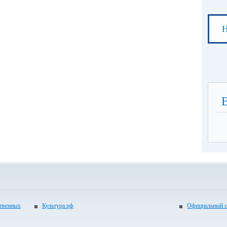
Н
ственных
Культура.рф
Официальный с