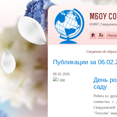
МБОУ СО
624967, Свердловска
Напи
Сведения об образ
Публикации за 06.02.
06.02.2026
День ро
саду
Ребята из др
совместно с
Свердловской
"Тополёк" мер