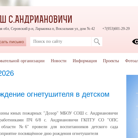
Ш С.АНДРИАНОВИЧИ
я обл, Серовский р-н, Ларьковка п, Вокзальная ул, дом № 42
+7(953)601-29-29
сать письмо
овательной организации
Новости
Информация
Проекты
Фотоа
2026
ждение огнетушителя в детском
ужины юных пожарных "Дозор" МБОУ СОШ с. Андриановичи
 работниками ПЧ 6/8 с. Андриановичи ГКПТУ СО "ОПС
 области №6" провели для воспитанников детского сада
оприятие посвящённое дню рождения огнетушителя