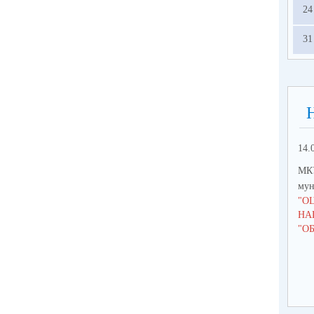
24
31
14.
МКУ
мун
"О
НА
"О