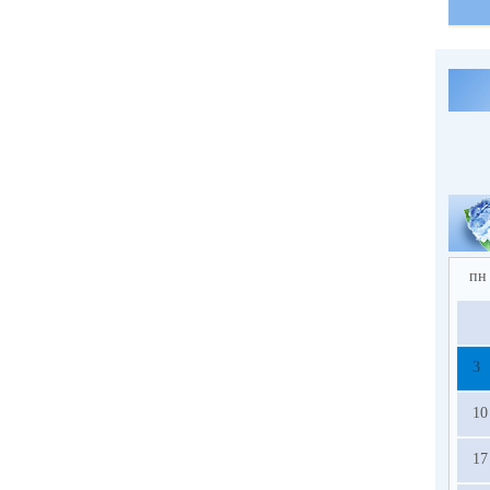
пн
3
10
17