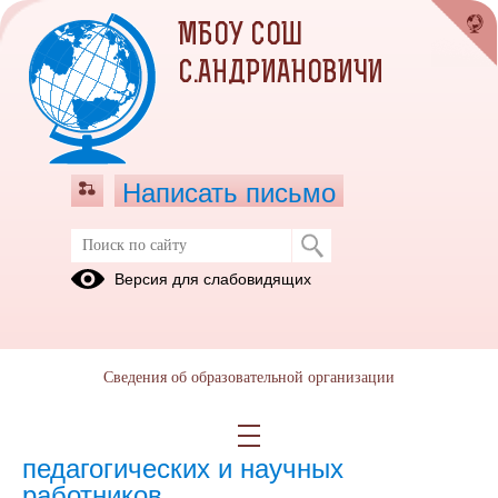
МБОУ СОШ
С.АНДРИАНОВИЧИ
Написать письмо
Версия для слабовидящих
Численность иностранных
обучающихся по основным и
дополнительным образовательным
программам
Сведения об образовательной организации
Численность иностранных
педагогических и научных
работников